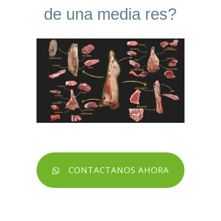
d
e
u
n
a
m
e
d
i
a
r
e
s
?
CONTACTANOS AHORA