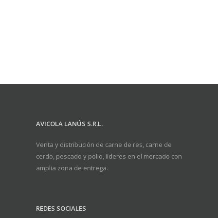
AVICOLA LANÚS S.R.L.
Venta y distribución de carne de res, carne de
cerdo, pescado y pollo, lideres en el mercado con
amplia zona de entrega.
REDES SOCIALES