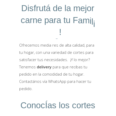
D
i
s
f
r
u
t
á
d
e
l
a
m
e
j
o
r
c
a
r
n
e
p
a
r
a
t
u
F
a
m
i
l
i
!
a
Ofrecemos media res de alta calidad, para
tu hogar, con una variedad de cortes para
satisfacer tus necesidades. ¡Y lo mejor?
Tenemos
delivery
para que recibas tu
pedido en la comodidad de tu hogar.
Contactános vía WhatsApp para hacer tu
pedido.
C
o
n
o
c
Í
a
s
l
o
s
c
o
r
t
e
s